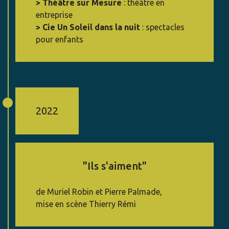
> Théâtre sur Mesure
: théâtre en
entreprise
> Cie Un Soleil dans la nuit
: spectacles
pour enfants
2022
"Ils s'aiment"
de Muriel Robin et Pierre Palmade,
mise en scène Thierry Rémi