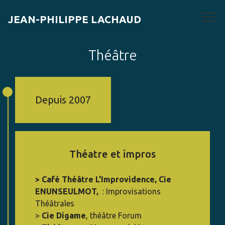
JEAN-PHILIPPE LACHAUD
Théâtre
Depuis 2007
Théatre et impros
> Café Théâtre L'Improvidence, Cie
ENUNSEULMOT,
: Improvisations
Théâtrales
>
Cie Digame
, théâtre Forum