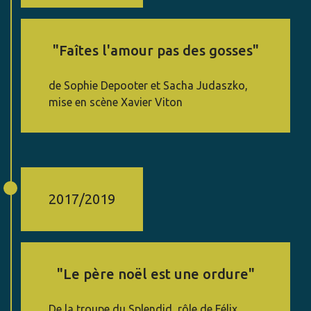
"Faîtes l'amour pas des gosses"
de Sophie Depooter et Sacha Judaszko,
mise en scène Xavier Viton
2017/2019
"Le père noël est une ordure"
De la troupe du Splendid, rôle de Félix