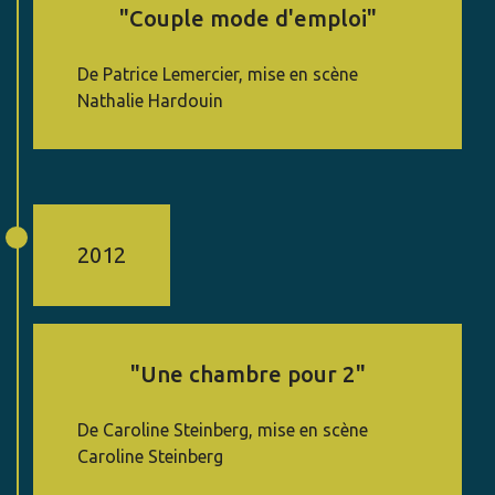
"Couple mode d'emploi"
De Patrice Lemercier, mise en scène
Nathalie Hardouin
2012
"Une chambre pour 2"
De Caroline Steinberg, mise en scène
Caroline Steinberg