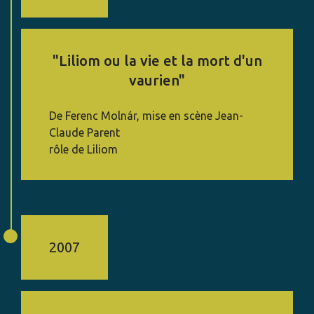
"Liliom ou la vie et la mort d'un
vaurien"
De Ferenc Molnár, mise en scène Jean-
Claude Parent
rôle de Liliom
2007